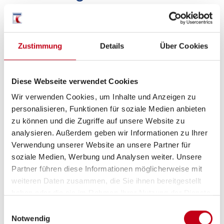
Fahrgestell
Antischlingerkupplung
Zustimmung
Details
Über Cookies
Antischlingersystem
Diese Webseite verwendet Cookies
Wir verwenden Cookies, um Inhalte und Anzeigen zu
Küche
personalisieren, Funktionen für soziale Medien anbieten
zu können und die Zugriffe auf unsere Website zu
3-Flammkocher
analysieren. Außerdem geben wir Informationen zu Ihrer
Verwendung unserer Website an unsere Partner für
soziale Medien, Werbung und Analysen weiter. Unsere
Partner führen diese Informationen möglicherweise mit
weiteren Daten zusammen, die Sie ihnen bereitgestellt
haben oder die sie im Rahmen Ihrer Nutzung der Dienste
gesammelt haben.
Einwilligungsauswahl
Notwendig