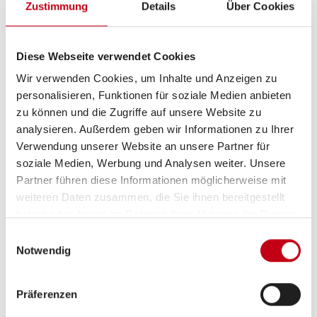
Zustimmung
Details
Über Cookies
Aufbau
GFK-Dach
Diese Webseite verwendet Cookies
Wir verwenden Cookies, um Inhalte und Anzeigen zu
personalisieren, Funktionen für soziale Medien anbieten
zu können und die Zugriffe auf unsere Website zu
analysieren. Außerdem geben wir Informationen zu Ihrer
Verwendung unserer Website an unsere Partner für
soziale Medien, Werbung und Analysen weiter. Unsere
Partner führen diese Informationen möglicherweise mit
weiteren Daten zusammen, die Sie ihnen bereitgestellt
Grundrissbeschreibung
haben oder die sie im Rahmen Ihrer Nutzung der Dienste
gesammelt haben.
Einwilligungsauswahl
Notwendig
Doppel-/franz. Bett,
Etagenbett
ab 5 Schlafplätze
Präferenzen
Schlafplätze
5