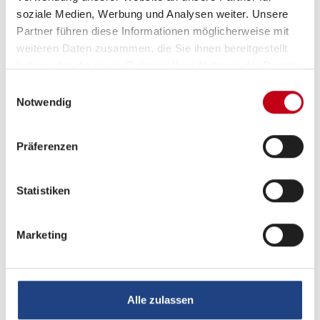
Multimedia
soziale Medien, Werbung und Analysen weiter. Unsere
Partner führen diese Informationen möglicherweise mit
Navigationssystem
weiteren Daten zusammen, die Sie ihnen bereitgestellt
Rückfahrkamera
haben oder die sie im Rahmen Ihrer Nutzung der Dienste
gesammelt haben.
Einwilligungsauswahl
Apple CarPlay
Notwendig
Android Auto
Präferenzen
DAB Radio
Radio
Statistiken
Marketing
Alle zulassen