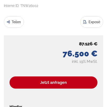
Interne ID: TNW26002
Teilen
Exposé
87.126 €
76.500 €
inkl. 19% MwSt.
Jetzt anfragen
Händler