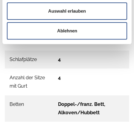
Grundrissbeschreibung
Auswahl erlauben
Doppel-/franz. Bett,
Alkoven/Hubbett
Ablehnen
ab 4 Schlafplätze
Schlafplätze
4
Anzahl der Sitze
4
mit Gurt
Betten
Doppel-/franz. Bett,
Alkoven/Hubbett