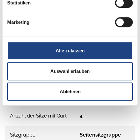
Statistiken
Marketing
Alle zulassen
Grundrissbeschreibung
Auswahl erlauben
Einzelbett,
Hubbett
ab 4 Schlafplätze
Ablehnen
Schlafplätze
4
Anzahl der Sitze mit Gurt
4
Sitzgruppe
Seitensitzgruppe