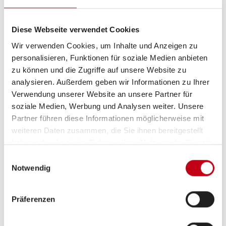
Zentralverriegelung
ABS
Diese Webseite verwendet Cookies
ESP
Wir verwenden Cookies, um Inhalte und Anzeigen zu
personalisieren, Funktionen für soziale Medien anbieten
Servolenkung
zu können und die Zugriffe auf unsere Website zu
analysieren. Außerdem geben wir Informationen zu Ihrer
Verwendung unserer Website an unsere Partner für
soziale Medien, Werbung und Analysen weiter. Unsere
Multimedia
Partner führen diese Informationen möglicherweise mit
weiteren Daten zusammen, die Sie ihnen bereitgestellt
Radio/Tuner
haben oder die sie im Rahmen Ihrer Nutzung der Dienste
DAB Radio
gesammelt haben.
Einwilligungsauswahl
Notwendig
Navigationssystem
Rückfahrkamera
Präferenzen