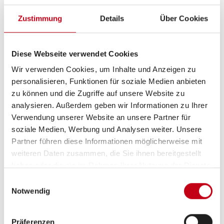
Zustimmung
Details
Über Cookies
Sanitär
WC
Diese Webseite verwendet Cookies
Wir verwenden Cookies, um Inhalte und Anzeigen zu
personalisieren, Funktionen für soziale Medien anbieten
zu können und die Zugriffe auf unsere Website zu
Multimedia
analysieren. Außerdem geben wir Informationen zu Ihrer
Verwendung unserer Website an unsere Partner für
Apple CarPlay
soziale Medien, Werbung und Analysen weiter. Unsere
Partner führen diese Informationen möglicherweise mit
Rückfahrkamera
weiteren Daten zusammen, die Sie ihnen bereitgestellt
Navigationssystem
haben oder die sie im Rahmen Ihrer Nutzung der Dienste
gesammelt haben.
Einwilligungsauswahl
Android Auto
Notwendig
DAB Radio
Präferenzen
Radio