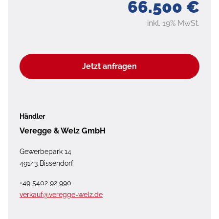
66.500 €
inkl. 19% MwSt.
Jetzt anfragen
Händler
Veregge & Welz GmbH
Gewerbepark 14
49143 Bissendorf
+49 5402 92 990
verkauf@veregge-welz.de