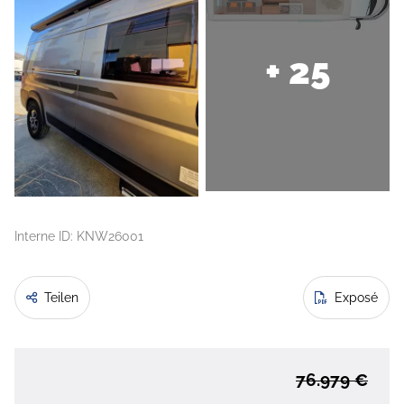
+ 25
Interne ID: KNW26001
Teilen
Exposé
76.979 €