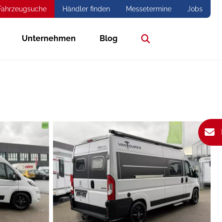
Fahrzeugsuche
Händler finden
Messetermine
Jobs
Unternehmen
Blog
Suche