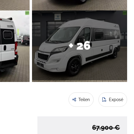
+ 26
Teilen
Exposé
67.900 €