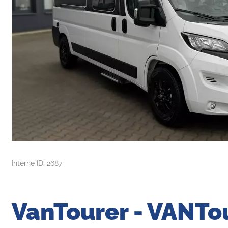
Interne ID: 2687
VanTourer - VANTou