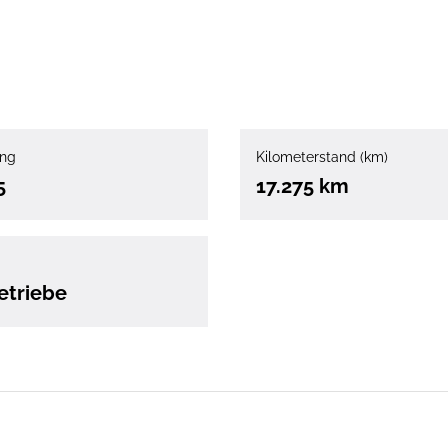
ung
Kilometerstand (km)
5
17.275 km
etriebe