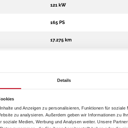
121 kW
165 PS
17.275 km
599 cm
205 cm
Details
258 cm
Cookies
nhalte und Anzeigen zu personalisieren, Funktionen für soziale
Campervan
Website zu analysieren. Außerdem geben wir Informationen zu I
r soziale Medien, Werbung und Analysen weiter. Unsere Partner
3.500 kg