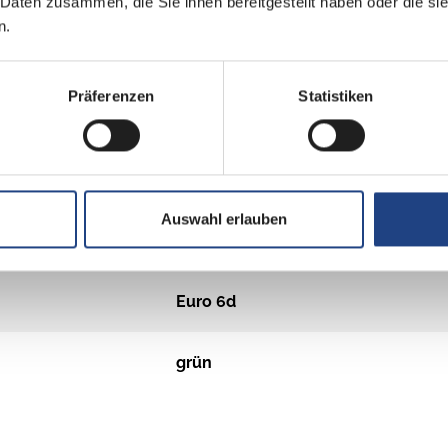
 Daten zusammen, die Sie ihnen bereitgestellt haben oder die s
n.
Diesel
Präferenzen
Statistiken
Schaltgetriebe
2
Auswahl erlauben
Frontantrieb
Euro 6d
grün