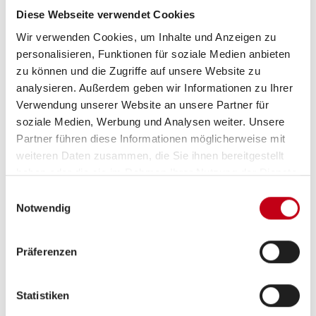
Heizung / Klima
Diese Webseite verwendet Cookies
Klimaanlage
Wir verwenden Cookies, um Inhalte und Anzeigen zu
personalisieren, Funktionen für soziale Medien anbieten
zu können und die Zugriffe auf unsere Website zu
analysieren. Außerdem geben wir Informationen zu Ihrer
Multimedia
Verwendung unserer Website an unsere Partner für
soziale Medien, Werbung und Analysen weiter. Unsere
Internetrouter
Partner führen diese Informationen möglicherweise mit
TV
weiteren Daten zusammen, die Sie ihnen bereitgestellt
haben oder die sie im Rahmen Ihrer Nutzung der Dienste
SAT-Anlage
gesammelt haben.
Einwilligungsauswahl
Rückfahrkamera
Notwendig
Navigationssystem
Präferenzen
Apple CarPlay
Android Auto
Statistiken