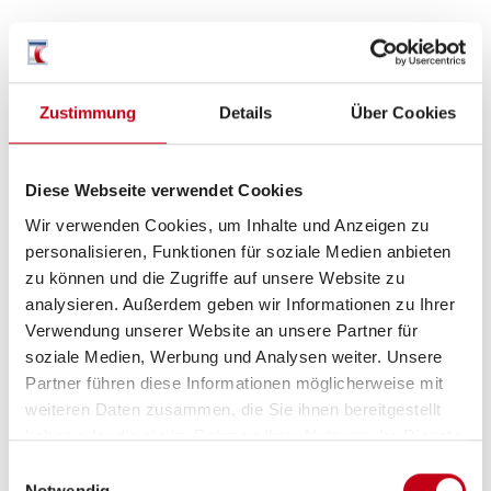
Zustimmung
Details
Über Cookies
Grundrissbeschreibung
Diese Webseite verwendet Cookies
Einzelbett
ab 2 Schlafplätze
Wir verwenden Cookies, um Inhalte und Anzeigen zu
personalisieren, Funktionen für soziale Medien anbieten
Schlafplätze
2
zu können und die Zugriffe auf unsere Website zu
analysieren. Außerdem geben wir Informationen zu Ihrer
Verwendung unserer Website an unsere Partner für
Anzahl der Sitze mit Gurt
4
soziale Medien, Werbung und Analysen weiter. Unsere
Partner führen diese Informationen möglicherweise mit
weiteren Daten zusammen, die Sie ihnen bereitgestellt
Infrastruktur
WC
haben oder die sie im Rahmen Ihrer Nutzung der Dienste
gesammelt haben.
Einwilligungsauswahl
Betten
Einzelbett
Notwendig