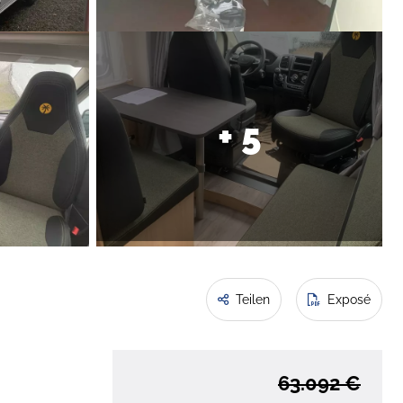
+ 5
Teilen
Exposé
63.092 €