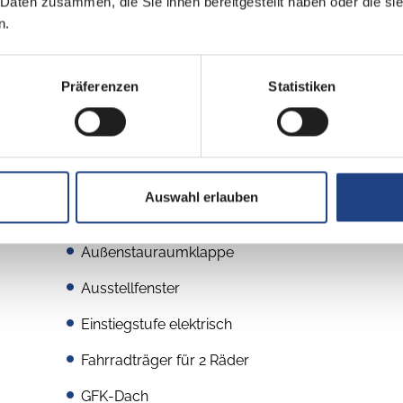
 Daten zusammen, die Sie ihnen bereitgestellt haben oder die s
n.
Präferenzen
Statistiken
Aufbau
Auswahl erlauben
2. Garagentür
Außenstauraumklappe
Ausstellfenster
Einstiegstufe elektrisch
Fahrradträger für 2 Räder
GFK-Dach