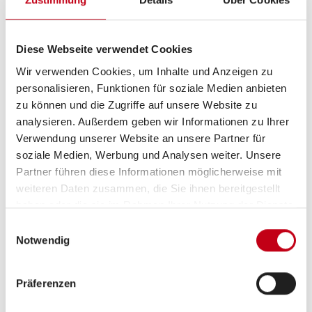
Getriebe
Schaltgetriebe
Motordetails
2,0 EcoBlue 130
Diese Webseite verwendet Cookies
Wir verwenden Cookies, um Inhalte und Anzeigen zu
personalisieren, Funktionen für soziale Medien anbieten
Hubraum
1998 cm³
zu können und die Zugriffe auf unsere Website zu
analysieren. Außerdem geben wir Informationen zu Ihrer
Anzahl der Achsen
2
Verwendung unserer Website an unsere Partner für
soziale Medien, Werbung und Analysen weiter. Unsere
Partner führen diese Informationen möglicherweise mit
Antriebsart
Frontantrieb
weiteren Daten zusammen, die Sie ihnen bereitgestellt
haben oder die sie im Rahmen Ihrer Nutzung der Dienste
Schadstoffnorm
Euro 6e
gesammelt haben.
Einwilligungsauswahl
Notwendig
Umweltplakette
grün
Präferenzen