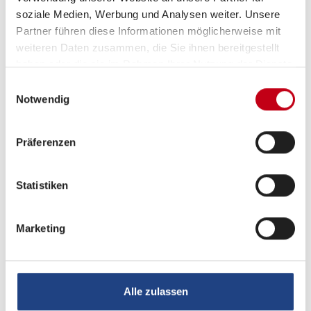
Fahrradträger für 3 Räder
soziale Medien, Werbung und Analysen weiter. Unsere
Partner führen diese Informationen möglicherweise mit
Einstiegstufe elektrisch
weiteren Daten zusammen, die Sie ihnen bereitgestellt
Ausstellfenster
haben oder die sie im Rahmen Ihrer Nutzung der Dienste
gesammelt haben.
Einwilligungsauswahl
2. Garagentür
Notwendig
GFK-Dach
Präferenzen
Vorzeltleuchte
Verdunkelungs- und Fliegenschutzrollos
Statistiken
Rahmenfenster
Mini-Heki
Marketing
Midi-Heki
Markise
Alle zulassen