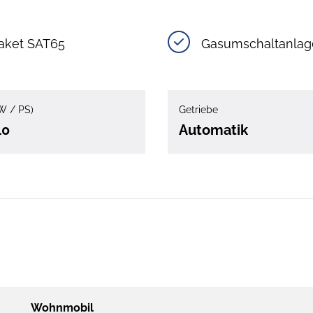
aket SAT65
Gasumschaltanlag
W / PS)
Getriebe
40
Automatik
Wohnmobil