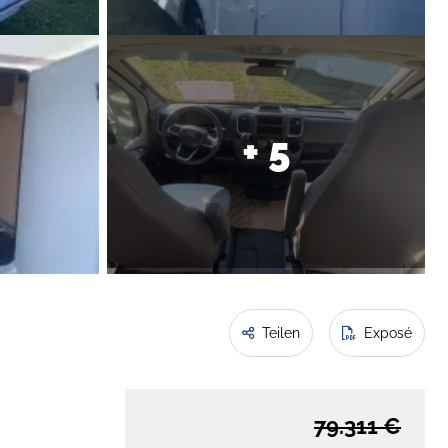
+ 5
Teilen
Exposé
79.311 €