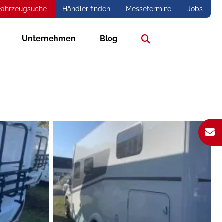
Fahrzeugsuche
Händler finden
Messetermine
Jobs
Unternehmen
Blog
Suche