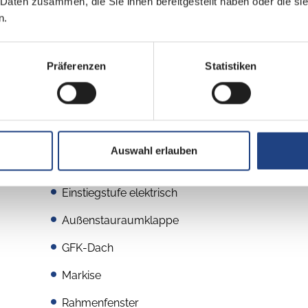
 Daten zusammen, die Sie ihnen bereitgestellt haben oder die s
n.
Präferenzen
Statistiken
Aufbau
Auswahl erlauben
Ausstellfenster
Einstiegstufe elektrisch
Außenstauraumklappe
GFK-Dach
Markise
Rahmenfenster