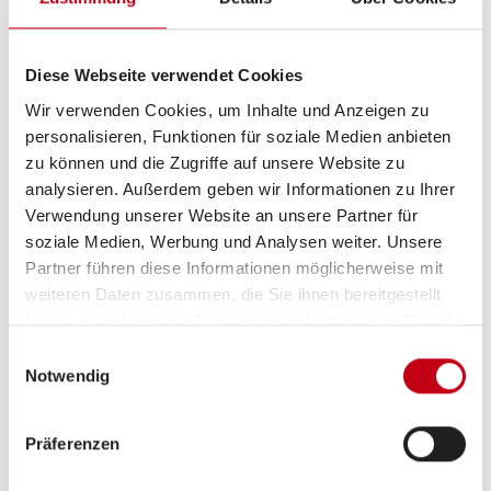
Diese Webseite verwendet Cookies
Wir verwenden Cookies, um Inhalte und Anzeigen zu
personalisieren, Funktionen für soziale Medien anbieten
Beschreibung
zu können und die Zugriffe auf unsere Website zu
analysieren. Außerdem geben wir Informationen zu Ihrer
Sofort verfügbar!
Verwendung unserer Website an unsere Partner für
soziale Medien, Werbung und Analysen weiter. Unsere
UVP des Herstellers: 79.068,00  - Sparen Sie jetzt
Partner führen diese Informationen möglicherweise mit
8.078,00 !
weiteren Daten zusammen, die Sie ihnen bereitgestellt
haben oder die sie im Rahmen Ihrer Nutzung der Dienste
gesammelt haben.
Wir bieten Ihnen einen neuen
Roller Team Kronos
Einwilligungsauswahl
Notwendig
234TL
mit einem
Hubbett
und
Automatikgetriebe
aus
dem
Modelljahr 2026
. Ein Teilintergierter von Roller
Team mit bis zu 5 zugelassenen Sitzplätzen, Hubbett,
Präferenzen
jede Menge Stauraum, Face-to-Face Sitzgruppe,