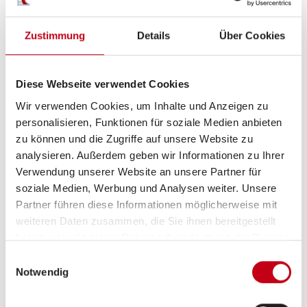
Zustimmung
Details
Über Cookies
Schlafplätze
2
Diese Webseite verwendet Cookies
Anzahl der Sitze mit Gurt
4
Wir verwenden Cookies, um Inhalte und Anzeigen zu
personalisieren, Funktionen für soziale Medien anbieten
Sitzgruppe
Seitensitzgruppe
zu können und die Zugriffe auf unsere Website zu
analysieren. Außerdem geben wir Informationen zu Ihrer
Infrastruktur
WC
Verwendung unserer Website an unsere Partner für
soziale Medien, Werbung und Analysen weiter. Unsere
Partner führen diese Informationen möglicherweise mit
Betten
Doppel-/franz. Bett
weiteren Daten zusammen, die Sie ihnen bereitgestellt
haben oder die sie im Rahmen Ihrer Nutzung der Dienste
gesammelt haben.
Einwilligungsauswahl
Notwendig
Tag