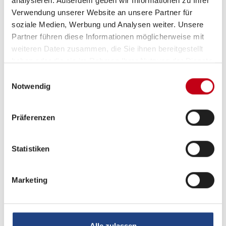
analysieren. Außerdem geben wir Informationen zu Ihrer
Sitzgruppe
Seitensitzgruppe
Verwendung unserer Website an unsere Partner für
soziale Medien, Werbung und Analysen weiter. Unsere
Infrastruktur
WC
Partner führen diese Informationen möglicherweise mit
weiteren Daten zusammen, die Sie ihnen bereitgestellt
haben oder die sie im Rahmen Ihrer Nutzung der Dienste
Betten
Doppel-/franz. Bett,
gesammelt haben.
Einwilligungsauswahl
Aufstelldach (Doppelbett)
Notwendig
Präferenzen
Tag
Statistiken
Marketing
Alle zulassen