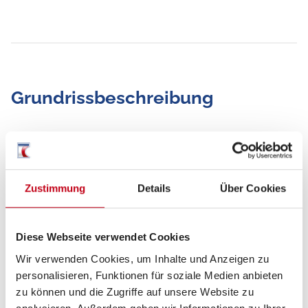
Grundrissbeschreibung
Doppel-/franz. Bett,
Aufstelldach (Doppelbett)
ab 4 Schlafplätze
Zustimmung
Details
Über Cookies
Schlafplätze
4
Diese Webseite verwendet Cookies
Anzahl der
5
Wir verwenden Cookies, um Inhalte und Anzeigen zu
Sitze mit Gurt
personalisieren, Funktionen für soziale Medien anbieten
zu können und die Zugriffe auf unsere Website zu