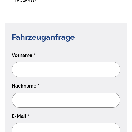
V5025511)
Fahrzeuganfrage
Vorname
*
Nachname
*
E-Mail
*