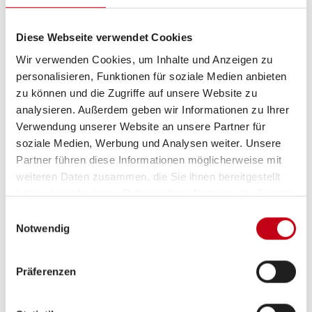
Beleuchtungskonzept (Bewegungs- und
Lichtsensoren für Nachtflurbeleuchtung und
Diese Webseite verwendet Cookies
Variobad sowie automatische Beleuchtung für
Wohnraum, Heckgarage und Versorgungsfach
Wir verwenden Cookies, um Inhalte und Anzeigen zu
personalisieren, Funktionen für soziale Medien anbieten
über Tür- und Klappenkontakten), Komfortmatratze
zu können und die Zugriffe auf unsere Website zu
inkl. Froli-Schlafsystem für Heckbett(en),
analysieren. Außerdem geben wir Informationen zu Ihrer
Komfortsitze für Fahrer und Beifahrer (Aguti),
Verwendung unserer Website an unsere Partner für
neigungs- und höhenverstellbar, in Polsterstoff
soziale Medien, Werbung und Analysen weiter. Unsere
bezogen (anstelle von Original-Fiat-Sitzen))
Partner führen diese Informationen möglicherweise mit
PK - Premium Küchenzeile (Gastronormbehälter für
weiteren Daten zusammen, die Sie ihnen bereitgestellt
haben oder die sie im Rahmen Ihrer Nutzung der Dienste
Kompressorkühlschublade (nur lieferbar in
gesammelt haben.
Verbindung mit Premium Küchenzeile, Code
Einwilligungsauswahl
Notwendig
V4029510), Kompressorkühlschublade 134 l inkl.
separatem Gefrierfach (10 l) und elektr.
Präferenzen
Zentralverriegelung (nur lieferbar in Verbindung mit
Premium Küchenzeile, Code V4029510),