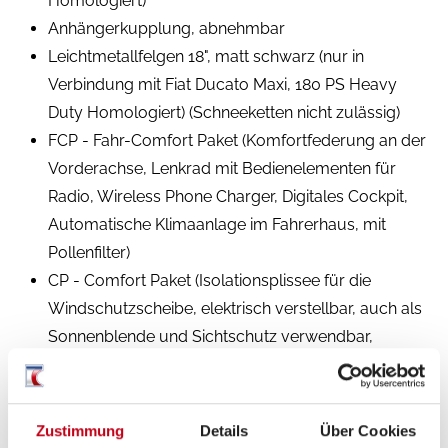
Homologiert)
Anhängerkupplung, abnehmbar
Leichtmetallfelgen 18", matt schwarz (nur in
Verbindung mit Fiat Ducato Maxi, 180 PS Heavy
Duty Homologiert) (Schneeketten nicht zulässig)
FCP - Fahr-Comfort Paket (Komfortfederung an der
Vorderachse, Lenkrad mit Bedienelementen für
Radio, Wireless Phone Charger, Digitales Cockpit,
Automatische Klimaanlage im Fahrerhaus, mit
Pollenfilter)
CP - Comfort Paket (Isolationsplissee für die
Windschutzscheibe, elektrisch verstellbar, auch als
Sonnenblende und Sichtschutz verwendbar,
Panoramadachluke (Medi-Heki) über Wohnraum,
Akustikverkleidung an den Seitenwänden,
Fliegenschutz-Schiebetür für Aufbautür, Intuitives
Zustimmung
Details
Über Cookies