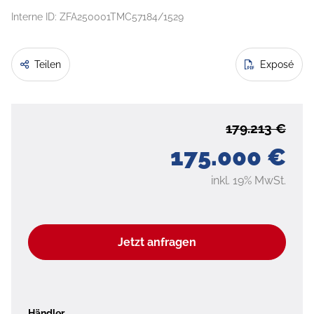
Interne ID: ZFA250001TMC57184/1529
Teilen
Exposé
179.213 €
175.000 €
inkl. 19% MwSt.
Jetzt anfragen
Händler