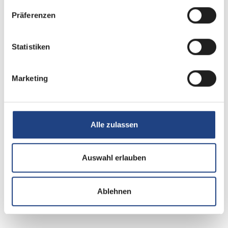
Queensbett
ab 2 Schlafplätze
Präferenzen
Schlafplätze
2
Statistiken
Anzahl der Sitze mit
4
Marketing
Gurt
Sitzgruppe
Seitensitzgruppe, L-
Alle zulassen
Sitzgruppe
Auswahl erlauben
Infrastruktur
WC
Ablehnen
Betten
Queensbett