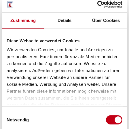
DAB Radio
Zustimmung
Details
Über Cookies
Elektro
Diese Webseite verwendet Cookies
Solaranlage
Wir verwenden Cookies, um Inhalte und Anzeigen zu
personalisieren, Funktionen für soziale Medien anbieten
zu können und die Zugriffe auf unsere Website zu
analysieren. Außerdem geben wir Informationen zu Ihrer
Verwendung unserer Website an unsere Partner für
soziale Medien, Werbung und Analysen weiter. Unsere
Partner führen diese Informationen möglicherweise mit
weiteren Daten zusammen, die Sie ihnen bereitgestellt
haben oder die sie im Rahmen Ihrer Nutzung der Dienste
Grundrissbeschreibung
gesammelt haben.
Einwilligungsauswahl
Notwendig