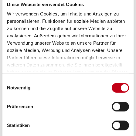
Diese Webseite verwendet Cookies
Wir verwenden Cookies, um Inhalte und Anzeigen zu
personalisieren, Funktionen für soziale Medien anbieten
Grundrissbeschreibung
zu können und die Zugriffe auf unsere Website zu
analysieren. Außerdem geben wir Informationen zu Ihrer
Verwendung unserer Website an unsere Partner für
Queensbett,
Hubbett
soziale Medien, Werbung und Analysen weiter. Unsere
Partner führen diese Informationen möglicherweise mit
weiteren Daten zusammen, die Sie ihnen bereitgestellt
Sitzgruppe
Seitensitzgruppe
haben oder die sie im Rahmen Ihrer Nutzung der Dienste
gesammelt haben.
Einwilligungsauswahl
Notwendig
Infrastruktur
WC
Präferenzen
Betten
Queensbett, Hubbett
Statistiken