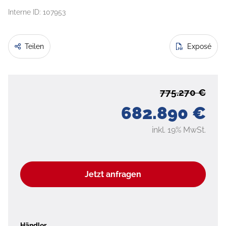
Interne ID: 107953
Teilen
Exposé
775.270 €
682.890 €
inkl. 19% MwSt.
Jetzt anfragen
Händler