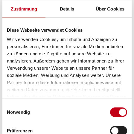
Zustimmung
Details
Über Cookies
Diese Webseite verwendet Cookies
Wir verwenden Cookies, um Inhalte und Anzeigen zu
personalisieren, Funktionen für soziale Medien anbieten
zu können und die Zugriffe auf unsere Website zu
analysieren. Außerdem geben wir Informationen zu Ihrer
Grundrissbeschreibung
Verwendung unserer Website an unsere Partner für
soziale Medien, Werbung und Analysen weiter. Unsere
Partner führen diese Informationen möglicherweise mit
Doppel-/franz. Bett
ab 2 Schlafplätze
weiteren Daten zusammen, die Sie ihnen bereitgestellt
haben oder die sie im Rahmen Ihrer Nutzung der Dienste
gesammelt haben.
Schlafplätze
2
Einwilligungsauswahl
Notwendig
Anzahl der Sitze mit Gurt
4
Präferenzen