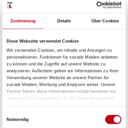
Infrastruktur
WC
Betten
Doppel-/franz. Bett,
Zustimmung
Details
Über Cookies
Hubbett
Diese Webseite verwendet Cookies
Wir verwenden Cookies, um Inhalte und Anzeigen zu
personalisieren, Funktionen für soziale Medien anbieten
Tag
zu können und die Zugriffe auf unsere Website zu
analysieren. Außerdem geben wir Informationen zu Ihrer
Verwendung unserer Website an unsere Partner für
soziale Medien, Werbung und Analysen weiter. Unsere
Partner führen diese Informationen möglicherweise mit
weiteren Daten zusammen, die Sie ihnen bereitgestellt
haben oder die sie im Rahmen Ihrer Nutzung der Dienste
gesammelt haben.
Einwilligungsauswahl
Notwendig