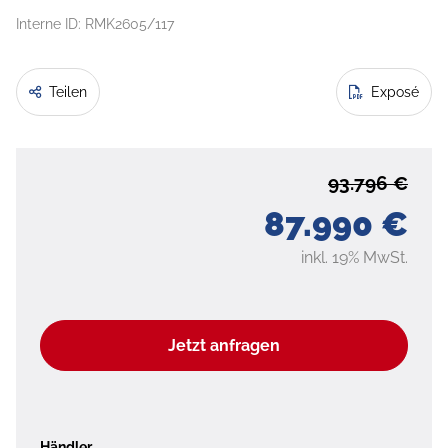
Interne ID: RMK2605/117
Teilen
Exposé
93.796 €
87.990 €
inkl. 19% MwSt.
Jetzt anfragen
Händler