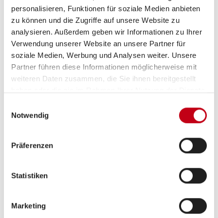
personalisieren, Funktionen für soziale Medien anbieten
Fernlichtassistent
zu können und die Zugriffe auf unsere Website zu
analysieren. Außerdem geben wir Informationen zu Ihrer
Notbremsassistent
Verwendung unserer Website an unsere Partner für
Verkehrszeichenerkennung
soziale Medien, Werbung und Analysen weiter. Unsere
Partner führen diese Informationen möglicherweise mit
Servolenkung
weiteren Daten zusammen, die Sie ihnen bereitgestellt
haben oder die sie im Rahmen Ihrer Nutzung der Dienste
Tempomat
gesammelt haben.
Einwilligungsauswahl
Notwendig
Aufbau
Präferenzen
GFK-Dach
Statistiken
Markise
Marketing