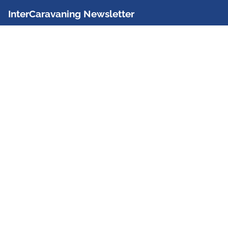
InterCaravaning Newsletter
Der InterCaravaning Newsletter informiert bis zu
zweimal im Monat kostenlos und unverbindlich über
Angebote, neue Produkte, Sonderaktionen und
Hausmessetermine der Partner.
Jetzt abonnieren
InterCaravaning GmbH & Co. KG
Wir sind Europas größte Fachhandelskette!