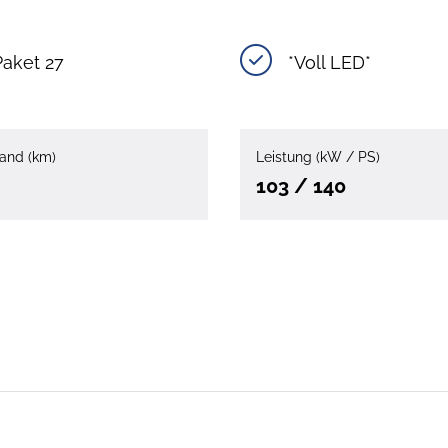
Paket 27
*Voll LED*
and (km)
Leistung (kW / PS)
103 / 140