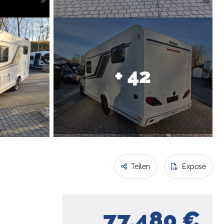
+ 42
Teilen
Exposé
77.480 €