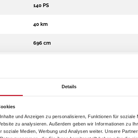
140 PS
40 km
696 cm
220 cm
276 cm
Details
Teilintegriert
Cookies
nhalte und Anzeigen zu personalisieren, Funktionen für soziale
3.500 kg
Website zu analysieren. Außerdem geben wir Informationen zu I
r soziale Medien, Werbung und Analysen weiter. Unsere Partner
Diesel