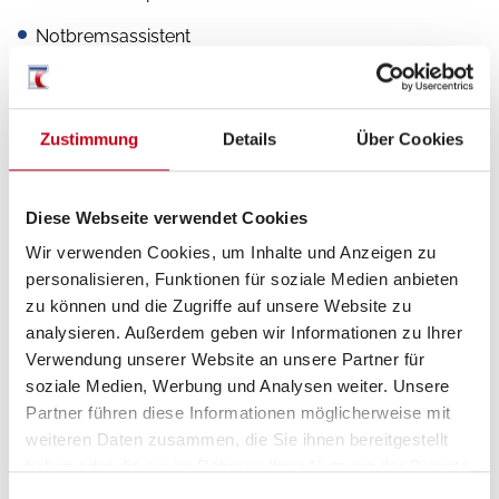
Notbremsassistent
Spurhalteassistent
Verkehrszeichenerkennung
Zustimmung
Details
Über Cookies
Servolenkung
Tempomat
Diese Webseite verwendet Cookies
Wir verwenden Cookies, um Inhalte und Anzeigen zu
personalisieren, Funktionen für soziale Medien anbieten
zu können und die Zugriffe auf unsere Website zu
Aufbau
analysieren. Außerdem geben wir Informationen zu Ihrer
Verwendung unserer Website an unsere Partner für
GFK-Dach
soziale Medien, Werbung und Analysen weiter. Unsere
Partner führen diese Informationen möglicherweise mit
weiteren Daten zusammen, die Sie ihnen bereitgestellt
haben oder die sie im Rahmen Ihrer Nutzung der Dienste
Multimedia
gesammelt haben.