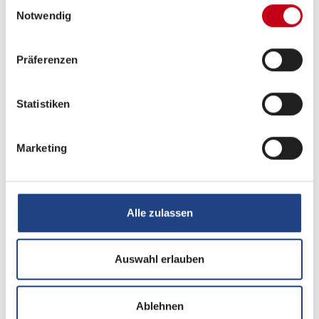
Einwilligungsauswahl
Radio/Tuner
Notwendig
Android Auto
Präferenzen
Apple CarPlay
Navigationssystem
Statistiken
Rückfahrkamera
Marketing
Sonstiges
Alle zulassen
Isofix
Auswahl erlauben
Ablehnen