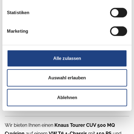
Statistiken
Beschreibung
Marketing
Ab Oktober 2026 steht dieser Mietwagen zur
Verfügung. Besichtigungen sind nur nach vorheriger
Terminvereinbarung möglich. Bitte beachten Sie,
Alle zulassen
dass die Kilometerlaufleistung je nach Nutzung
variieren kann.
Auswahl erlauben
Das genaue Erstzulassungsdatum wird erst nach
erfolgter Anmeldung aktualisiert.
Ablehnen
UVP des Herstellers: 100.029,- 
Wir bieten Ihnen einen
Knaus Tourer CUV 500 MQ
Cuvision
auf einem
VW T6.1-Chassis
mit
150 PS
und