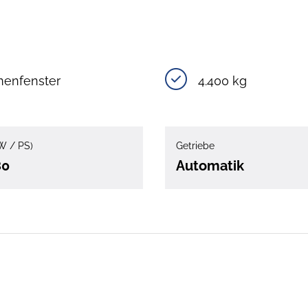
enfenster
4.400 kg
W / PS)
Getriebe
80
Automatik