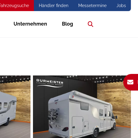
Fahrzeugsuche
Händler finden
Messetermine
Jobs
Unternehmen
Blog
Suche