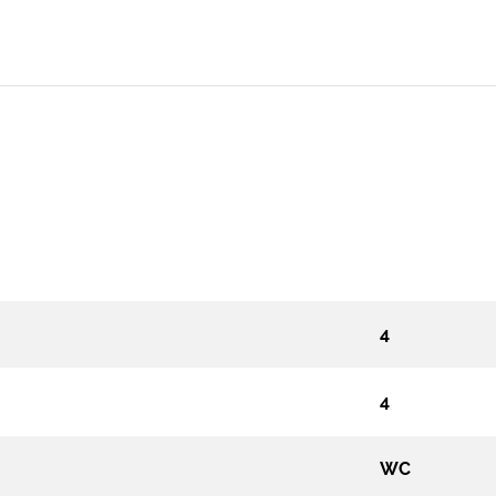
4
4
WC