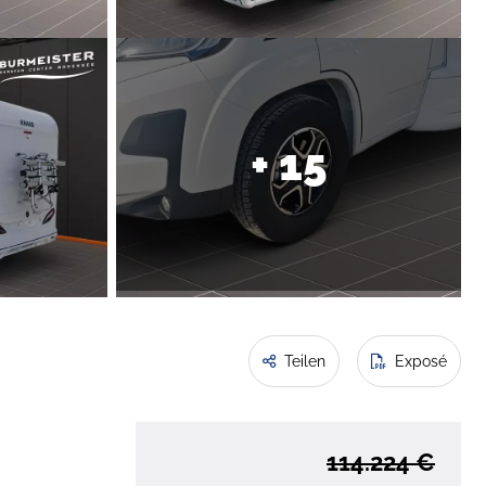
+ 15
Teilen
Exposé
114.224 €