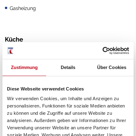
Gasheizung
Küche
Kühlschrank mit Frostfach
3-Flammkocher
Zustimmung
Details
Über Cookies
Diese Webseite verwendet Cookies
Sanitär
Wir verwenden Cookies, um Inhalte und Anzeigen zu
Cassetten-Toilette
personalisieren, Funktionen für soziale Medien anbieten
zu können und die Zugriffe auf unsere Website zu
Dusche
analysieren. Außerdem geben wir Informationen zu Ihrer
Verwendung unserer Website an unsere Partner für
Frischwassertank
soziale Medien, Werbung und Analysen weiter. Unsere