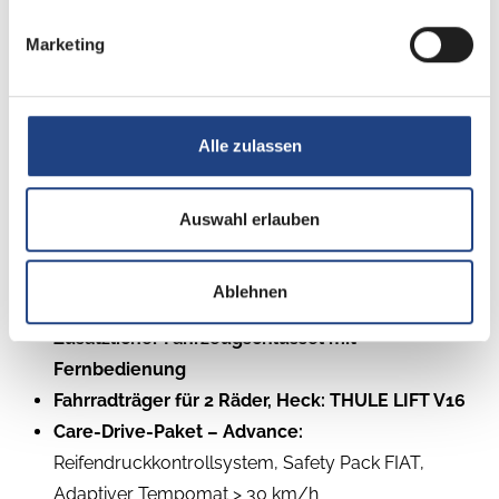
Marketing
UPE: 100.628€
Herstellerersparnis 11.743€, sparen Sie mit unserem
Hausrabatt zusätzlich 6.005€.--> Gesamtersparnis
Alle zulassen
17.748€
Auswahl erlauben
Sonderausstattung:
8-Stufen-Wandlerautomatik
Ablehnen
Kraftstofftank 90 Liter
Zusätzlicher Fahrzeugschlüssel mit
Fernbedienung
Fahrradträger für 2 Räder, Heck: THULE LIFT V16
Care-Drive-Paket – Advance:
Reifendruckkontrollsystem, Safety Pack FIAT,
Adaptiver Tempomat > 30 km/h