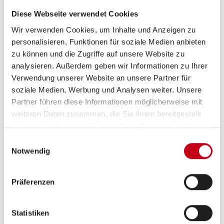
Diese Webseite verwendet Cookies
Wir verwenden Cookies, um Inhalte und Anzeigen zu
personalisieren, Funktionen für soziale Medien anbieten
zu können und die Zugriffe auf unsere Website zu
analysieren. Außerdem geben wir Informationen zu Ihrer
Beschreibung
Verwendung unserer Website an unsere Partner für
soziale Medien, Werbung und Analysen weiter. Unsere
Partner führen diese Informationen möglicherweise mit
Am besten L!VE erleben.
weiteren Daten zusammen, die Sie ihnen bereitgestellt
Freiheit spüren, das Leben genießen, die Welt
haben oder die sie im Rahmen Ihrer Nutzung der Dienste
gesammelt haben.
entdecken! Mit unserem L!VE TI PLATINUM
Einwilligungsauswahl
Notwendig
SELECTION machen wir den Einstieg in die KNAUS‐
Camping‐Welt so einfach wie nie zuvor. Als perfekter
Partner für Paare und kleine Familien setzt der L!VE TI
Präferenzen
starke Akzente und bietet hochwertigen Extras zum
unschlagbaren SELECTION Preis!
Statistiken