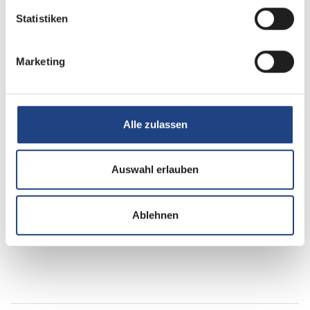
Statistiken
Multimedia
Marketing
Radio/Tuner
DAB Radio
Alle zulassen
Navigationssystem
Rückfahrkamera
Auswahl erlauben
SAT-Anlage
Ablehnen