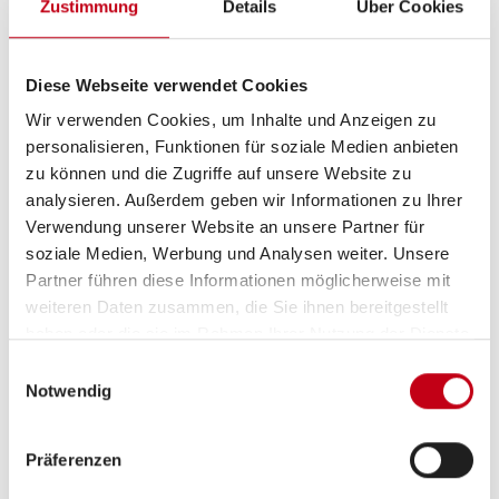
Zustimmung
Details
Über Cookies
Markise
Diese Webseite verwendet Cookies
Wir verwenden Cookies, um Inhalte und Anzeigen zu
Inneneinrichtung
personalisieren, Funktionen für soziale Medien anbieten
zu können und die Zugriffe auf unsere Website zu
Bettverbreiterung
analysieren. Außerdem geben wir Informationen zu Ihrer
Verwendung unserer Website an unsere Partner für
soziale Medien, Werbung und Analysen weiter. Unsere
Partner führen diese Informationen möglicherweise mit
Heizung / Klima
weiteren Daten zusammen, die Sie ihnen bereitgestellt
Klimaanlage
haben oder die sie im Rahmen Ihrer Nutzung der Dienste
gesammelt haben.
Einwilligungsauswahl
Notwendig
Küche
Präferenzen
3-Flammkocher