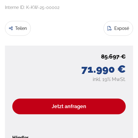
Interne ID: K-KW-25-00002
Teilen
Exposé
85.697 €
71.990 €
inkl. 19% MwSt.
Jetzt anfragen
Händler