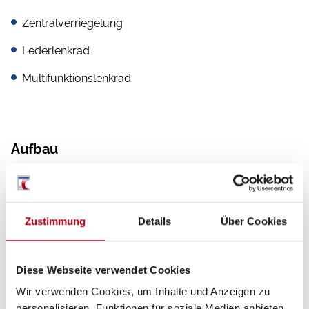
Zentralverriegelung
Lederlenkrad
Multifunktionslenkrad
Aufbau
Markise
Heckgarage
Zustimmung
Details
Über Cookies
Heizung / Klima
Diese Webseite verwendet Cookies
Wir verwenden Cookies, um Inhalte und Anzeigen zu
Klimaautomatik
personalisieren, Funktionen für soziale Medien anbieten