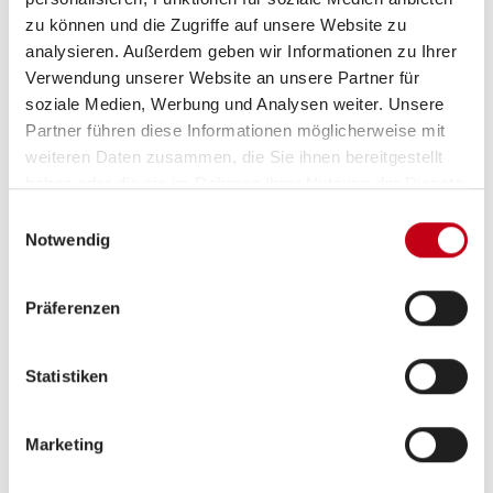
Sitzheizung Fahrerhaus
zu können und die Zugriffe auf unsere Website zu
analysieren. Außerdem geben wir Informationen zu Ihrer
Verwendung unserer Website an unsere Partner für
soziale Medien, Werbung und Analysen weiter. Unsere
Partner führen diese Informationen möglicherweise mit
Küche
weiteren Daten zusammen, die Sie ihnen bereitgestellt
Kompressor-Kühlschrank
haben oder die sie im Rahmen Ihrer Nutzung der Dienste
gesammelt haben.
Einwilligungsauswahl
Notwendig
Multimedia
Präferenzen
Rückfahrkamera
Navigationssystem
Statistiken
Apple CarPlay
Marketing
Android Auto