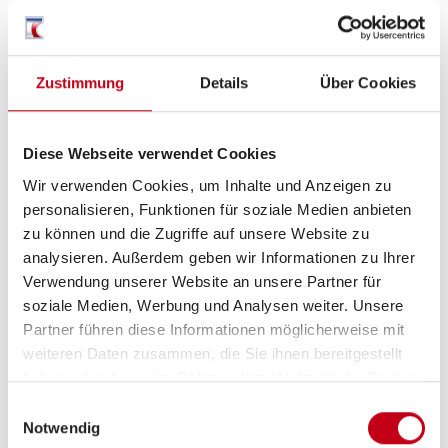
Markise
Zustimmung
Details
Über Cookies
Heizung / Klima
Diese Webseite verwendet Cookies
Klimaanlage Dach
Wir verwenden Cookies, um Inhalte und Anzeigen zu
personalisieren, Funktionen für soziale Medien anbieten
zu können und die Zugriffe auf unsere Website zu
Küche
analysieren. Außerdem geben wir Informationen zu Ihrer
Verwendung unserer Website an unsere Partner für
Kompressor-Kühlschrank
soziale Medien, Werbung und Analysen weiter. Unsere
Partner führen diese Informationen möglicherweise mit
weiteren Daten zusammen, die Sie ihnen bereitgestellt
haben oder die sie im Rahmen Ihrer Nutzung der Dienste
Multimedia
gesammelt haben.
Einwilligungsauswahl
Notwendig
Radio/Tuner