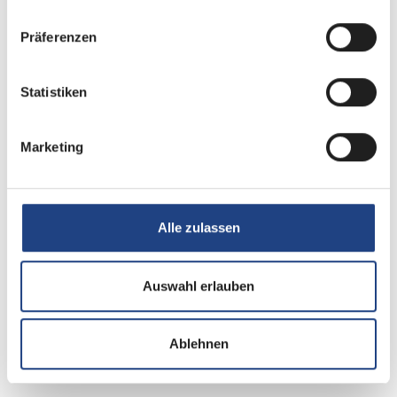
DAB Radio
Präferenzen
Navigationssystem
Statistiken
Rückfahrkamera
Marketing
Elektro
Solaranlage
Alle zulassen
Auswahl erlauben
Ablehnen