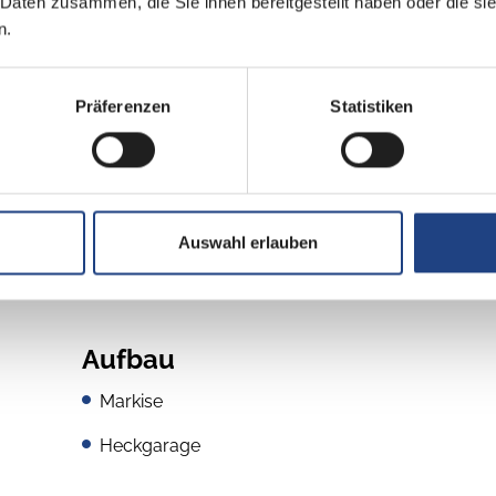
 Daten zusammen, die Sie ihnen bereitgestellt haben oder die s
Euro VI
n.
grün
Präferenzen
Statistiken
Auswahl erlauben
Aufbau
Markise
Heckgarage