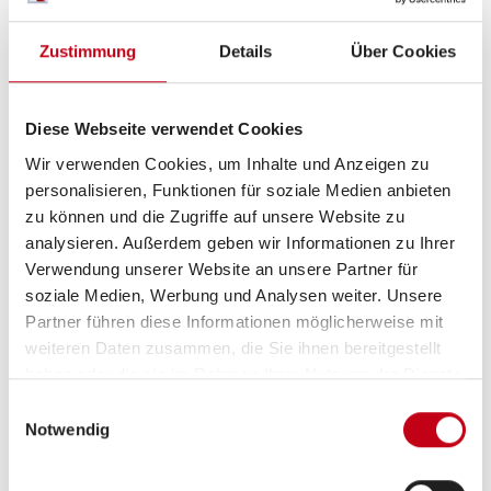
Navigationssystem
Zustimmung
Details
Über Cookies
Rückfahrkamera
Diese Webseite verwendet Cookies
Wir verwenden Cookies, um Inhalte und Anzeigen zu
Elektro
personalisieren, Funktionen für soziale Medien anbieten
Solaranlage
zu können und die Zugriffe auf unsere Website zu
analysieren. Außerdem geben wir Informationen zu Ihrer
Lithiumbatterie
Verwendung unserer Website an unsere Partner für
soziale Medien, Werbung und Analysen weiter. Unsere
Lichtsensor
Partner führen diese Informationen möglicherweise mit
weiteren Daten zusammen, die Sie ihnen bereitgestellt
haben oder die sie im Rahmen Ihrer Nutzung der Dienste
gesammelt haben.
Einwilligungsauswahl
Sonstiges
Notwendig
Wechselrichter