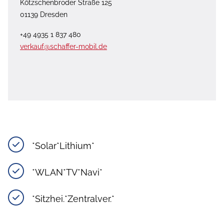
Kötzschenbroder Straße 125
01139 Dresden
+49 4935 1 837 480
verkauf@schaffer-mobil.de
*Solar*Lithium*
*WLAN*TV*Navi*
*Sitzhei.*Zentralver.*