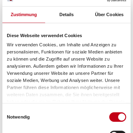
Markise
Zustimmung
Details
Über Cookies
Diese Webseite verwendet Cookies
Heizung / Klima
Wir verwenden Cookies, um Inhalte und Anzeigen zu
Dieselheizung
personalisieren, Funktionen für soziale Medien anbieten
zu können und die Zugriffe auf unsere Website zu
Sitzheizung Fahrerhaus
analysieren. Außerdem geben wir Informationen zu Ihrer
Verwendung unserer Website an unsere Partner für
Klimaautomatik
soziale Medien, Werbung und Analysen weiter. Unsere
Standheizung Fahrerhaus
Partner führen diese Informationen möglicherweise mit
weiteren Daten zusammen, die Sie ihnen bereitgestellt
haben oder die sie im Rahmen Ihrer Nutzung der Dienste
gesammelt haben.
Einwilligungsauswahl
Multimedia
Notwendig
TV