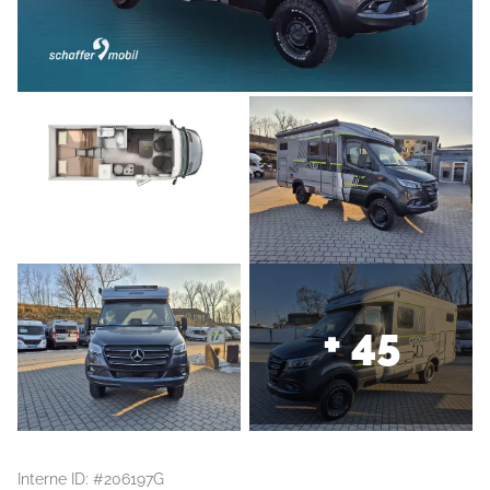
+ 45
Interne ID: #206197G