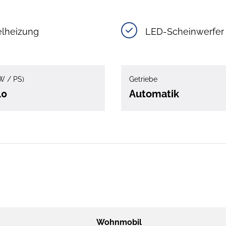
elheizung
LED-Scheinwerfer
W / PS)
Getriebe
40
Automatik
Wohnmobil