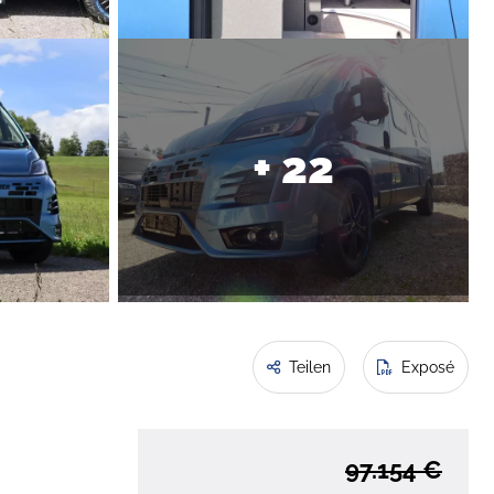
+ 22
Teilen
Exposé
97.154 €