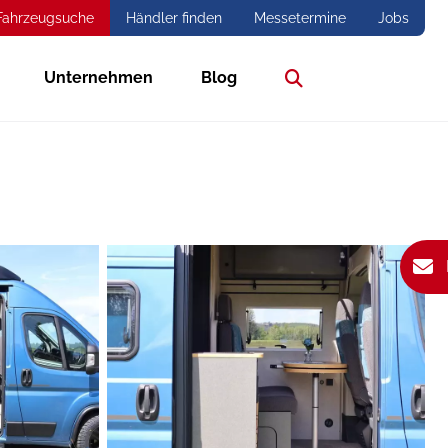
Fahrzeugsuche
Händler finden
Messetermine
Jobs
Unternehmen
Blog
Suche