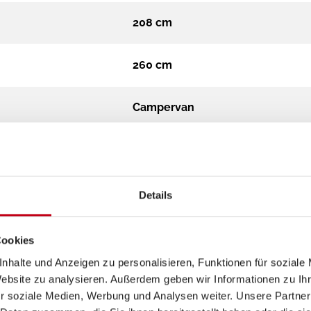
208 cm
260 cm
Campervan
3.500 kg
Diesel
Details
Automatik
Cookies
nhalte und Anzeigen zu personalisieren, Funktionen für soziale
2.2l Multijet
Website zu analysieren. Außerdem geben wir Informationen zu I
r soziale Medien, Werbung und Analysen weiter. Unsere Partner