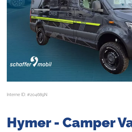
Interne ID: #204689N
Hymer - Camper Va