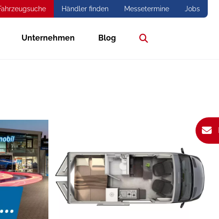
Fahrzeugsuche
Händler finden
Messetermine
Jobs
Unternehmen
Blog
Suche