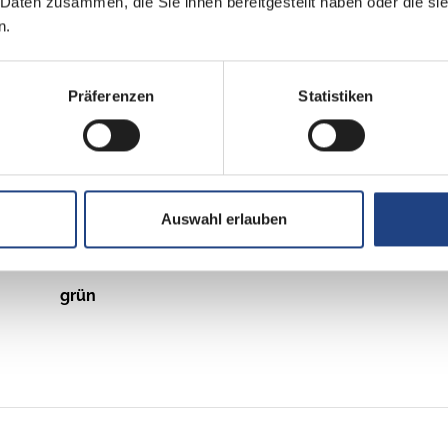
 Daten zusammen, die Sie ihnen bereitgestellt haben oder die s
n.
Automatik
Präferenzen
Statistiken
2
Allradantrieb
Auswahl erlauben
Euro 6e
grün