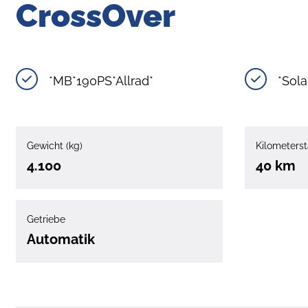
CrossOver
*MB*190PS*Allrad*
*Sola
Gewicht (kg)
Kilometerst
4.100
40 km
Getriebe
Automatik