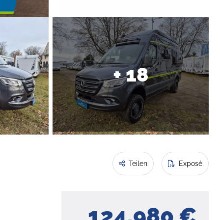
+ 18
Teilen
Exposé
124.980 €