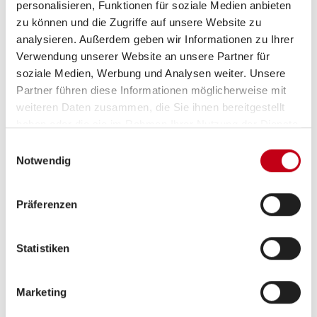
personalisieren, Funktionen für soziale Medien anbieten
Sitzheizung Fahrerhaus
zu können und die Zugriffe auf unsere Website zu
analysieren. Außerdem geben wir Informationen zu Ihrer
Verwendung unserer Website an unsere Partner für
soziale Medien, Werbung und Analysen weiter. Unsere
Küche
Partner führen diese Informationen möglicherweise mit
weiteren Daten zusammen, die Sie ihnen bereitgestellt
Kompressor-Kühlschrank
haben oder die sie im Rahmen Ihrer Nutzung der Dienste
gesammelt haben.
Einwilligungsauswahl
Notwendig
Multimedia
Präferenzen
Internetrouter
360° Kamera
Statistiken
Rückfahrkamera
Navigationssystem
Marketing