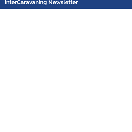
InterCaravaning Newsletter
Der InterCaravaning Newsletter informiert bis zu
zweimal im Monat kostenlos und unverbindlich über
Angebote, neue Produkte, Sonderaktionen und
Hausmessetermine der Partner.
Jetzt abonnieren
InterCaravaning GmbH & Co. KG
Wir sind Europas größte Fachhandelskette!