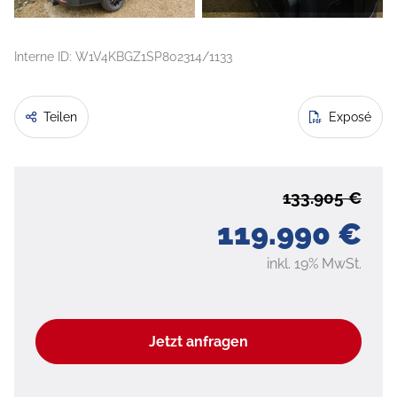
Interne ID: W1V4KBGZ1SP802314/1133
Teilen
Exposé
133.905 €
119.990 €
inkl. 19% MwSt.
Jetzt anfragen