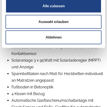
für Frontschreibe und Sonnenblendenfunktion
Alle zulassen
Schublade und Einlegewanne als Stauraum in der
Sitzgruppe
Einlegeboden mit Holzoberfläche
Auswahl erlauben
4 x 230 V / 1 x 12 V / 1 x Doppel-USB
Zusatzsteckdosen sowie Wohnkomfortleuchten
Ablehnen
HYMER Connect Sensoren-Paket inkl. 1x
Gasfüllstandssensor, 1x Temperatursensor und 2x
Kontaktsensor
Solaranlage 3 x 95Watt mit Solarladeregler (MPPT)
und Anzeige
Spannbettlaken nach Maß für Heckbetten individuell
an Matratzen angepasst
Fußboden in Betonoptik
4 Kissen mit Bezug
Automatische Gasflaschenumschaltanlage mit