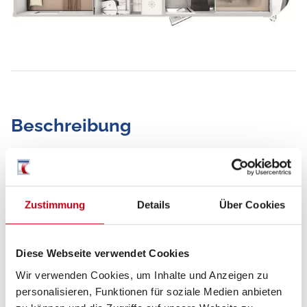
Beschreibung
BlackLine Paket
Mercedes-Benz Sprinter 4,43 t - 417 CDI - 125
Zustimmung
Details
Über Cookies
KW/170 PS - Euro VI-E
Außenfarbe Crystal-Silver-Metallic
Premium Voll-LED Scheinwerfer
Diese Webseite verwendet Cookies
Außenspiegel abgehängt in Schwarz, elektrisch
Wir verwenden Cookies, um Inhalte und Anzeigen zu
beheiz- und verstellbar, inkl.Weitwinkelspiegel
personalisieren, Funktionen für soziale Medien anbieten