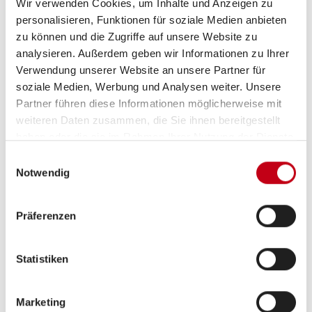
Wir verwenden Cookies, um Inhalte und Anzeigen zu
personalisieren, Funktionen für soziale Medien anbieten
zu können und die Zugriffe auf unsere Website zu
analysieren. Außerdem geben wir Informationen zu Ihrer
Heizung / Klima
Verwendung unserer Website an unsere Partner für
Standheizung Fahrerhaus
soziale Medien, Werbung und Analysen weiter. Unsere
Partner führen diese Informationen möglicherweise mit
weiteren Daten zusammen, die Sie ihnen bereitgestellt
haben oder die sie im Rahmen Ihrer Nutzung der Dienste
Küche
gesammelt haben.
Einwilligungsauswahl
Notwendig
3-Flammkocher
Präferenzen
Sanitär
Statistiken
Standheizung
Marketing