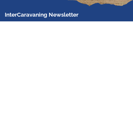
InterCaravaning Newsletter
Der InterCaravaning Newsletter informiert bis zu
zweimal im Monat kostenlos und unverbindlich über
Angebote, neue Produkte, Sonderaktionen und
Hausmessetermine der Partner.
Jetzt abonnieren
InterCaravaning GmbH & Co. KG
Wir sind Europas größte Fachhandelskette!