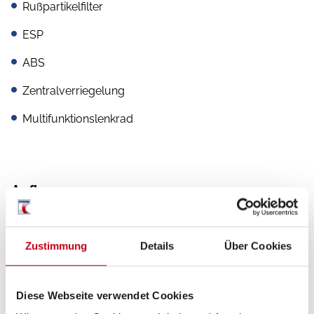
Rußpartikelfilter
ESP
ABS
Zentralverriegelung
Multifunktionslenkrad
Aufbau
Markise
Heckgarage
Zustimmung
Details
Über Cookies
GFK-Dach
Diese Webseite verwendet Cookies
Fahrradträger für 2 Räder