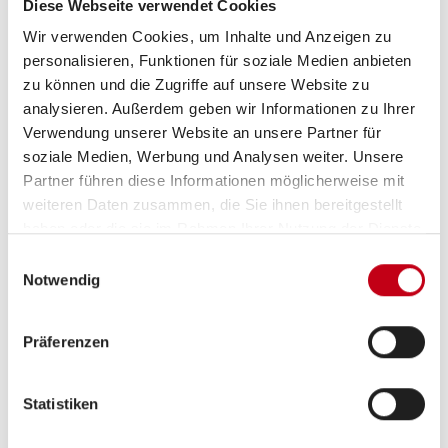
Getriebe
Schaltgetriebe
Diese Webseite verwendet Cookies
Wir verwenden Cookies, um Inhalte und Anzeigen zu
personalisieren, Funktionen für soziale Medien anbieten
Motordetails
2,2 l - BlueHDi 140, Euro 6d-
zu können und die Zugriffe auf unsere Website zu
FINAL, 2.179 ccm, 103 kW /
analysieren. Außerdem geben wir Informationen zu Ihrer
140 PS, mit Start- / Stopp-
Verwendung unserer Website an unsere Partner für
Technologie
soziale Medien, Werbung und Analysen weiter. Unsere
Partner führen diese Informationen möglicherweise mit
weiteren Daten zusammen, die Sie ihnen bereitgestellt
Antriebsart
Frontantrieb
haben oder die sie im Rahmen Ihrer Nutzung der Dienste
gesammelt haben.
Einwilligungsauswahl
Notwendig
Präferenzen
Ausstattung
Statistiken