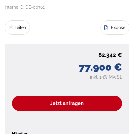
Interne ID: DE-00761
Teilen
Exposé
82.342 €
77.900 €
inkl. 19% MwSt.
Jetzt anfragen
Händler