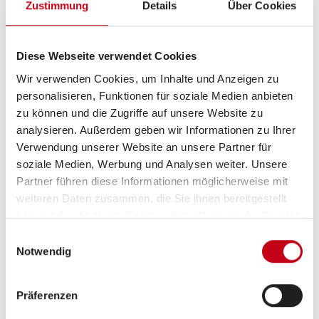
Markise
Zustimmung
Details
Über Cookies
Heckgarage
Diese Webseite verwendet Cookies
GFK-Dach
Wir verwenden Cookies, um Inhalte und Anzeigen zu
personalisieren, Funktionen für soziale Medien anbieten
zu können und die Zugriffe auf unsere Website zu
analysieren. Außerdem geben wir Informationen zu Ihrer
Inneneinrichtung
Verwendung unserer Website an unsere Partner für
Bettverbreiterung
soziale Medien, Werbung und Analysen weiter. Unsere
Partner führen diese Informationen möglicherweise mit
weiteren Daten zusammen, die Sie ihnen bereitgestellt
haben oder die sie im Rahmen Ihrer Nutzung der Dienste
Heizung / Klima
gesammelt haben.
Einwilligungsauswahl
Notwendig
Klimaanlage
Präferenzen