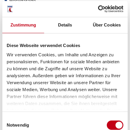
Heckgarage
GFK-Dach
Zustimmung
Details
Über Cookies
Inneneinrichtung
Diese Webseite verwendet Cookies
Bettverbreiterung
Wir verwenden Cookies, um Inhalte und Anzeigen zu
personalisieren, Funktionen für soziale Medien anbieten
zu können und die Zugriffe auf unsere Website zu
analysieren. Außerdem geben wir Informationen zu Ihrer
Heizung / Klima
Verwendung unserer Website an unsere Partner für
soziale Medien, Werbung und Analysen weiter. Unsere
Klimaautomatik
Partner führen diese Informationen möglicherweise mit
weiteren Daten zusammen, die Sie ihnen bereitgestellt
haben oder die sie im Rahmen Ihrer Nutzung der Dienste
gesammelt haben.
Einwilligungsauswahl
Sanitär
Notwendig