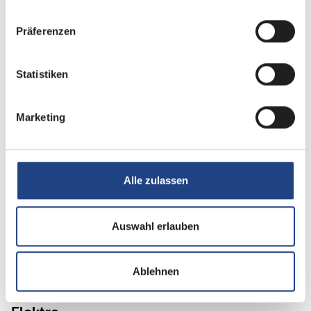
Dusche separat
Präferenzen
Statistiken
Multimedia
Rückfahrkamera
Marketing
Navigationssystem
Apple CarPlay
Alle zulassen
Android Auto
DAB Radio
Auswahl erlauben
Radio/Tuner
Ablehnen