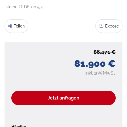
Interne ID: DE-00757
Teilen
Exposé
86.471 €
81.900 €
inkl. 19% MwSt.
Jetzt anfragen
Händler