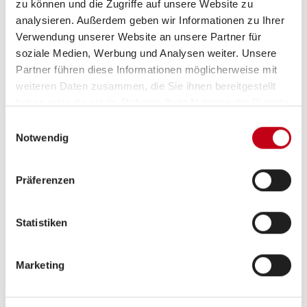
zu können und die Zugriffe auf unsere Website zu
Vorzeltleuchte
analysieren. Außerdem geben wir Informationen zu Ihrer
Einstiegstufe elektrisch
Verwendung unserer Website an unsere Partner für
soziale Medien, Werbung und Analysen weiter. Unsere
Partner führen diese Informationen möglicherweise mit
weiteren Daten zusammen, die Sie ihnen bereitgestellt
Inneneinrichtung
haben oder die sie im Rahmen Ihrer Nutzung der Dienste
gesammelt haben.
Einwilligungsauswahl
Fahrerhaussitze drehbar
Notwendig
Fahrersitz drehbar
Präferenzen
Ambiente-Beleuchtung
Statistiken
Heizung / Klima
Marketing
Gasheizung