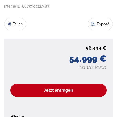
Interne ID: 66137/0722/483
Teilen
Exposé
56.434 €
54.999 €
inkl. 19% MwSt.
Jetzt anfragen
Händler