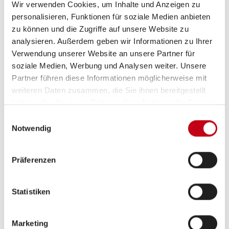
Wir verwenden Cookies, um Inhalte und Anzeigen zu
personalisieren, Funktionen für soziale Medien anbieten
zu können und die Zugriffe auf unsere Website zu
Ausstattung
analysieren. Außerdem geben wir Informationen zu Ihrer
Verwendung unserer Website an unsere Partner für
Fahrgestell
soziale Medien, Werbung und Analysen weiter. Unsere
Lederlenkrad
Partner führen diese Informationen möglicherweise mit
weiteren Daten zusammen, die Sie ihnen bereitgestellt
Zentralverriegelung
haben oder die sie im Rahmen Ihrer Nutzung der Dienste
gesammelt haben.
Allwetterreifen
Einwilligungsauswahl
Notwendig
Servolenkung
Präferenzen
Heizung / Klima
Statistiken
Klimaanlage
Marketing