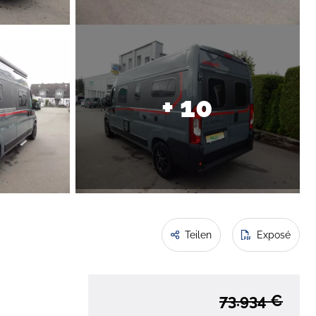
+ 10
Teilen
Exposé
73.934 €