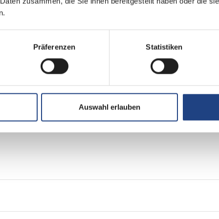
 Daten zusammen, die Sie ihnen bereitgestellt haben oder die s
2184 cm³
n.
2
Präferenzen
Statistiken
Frontantrieb
Euro 6e
Auswahl erlauben
grün