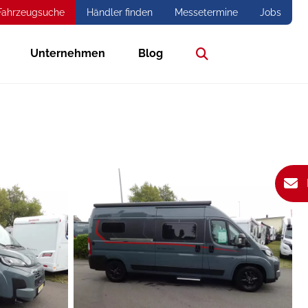
Fahrzeugsuche
Händler finden
Messetermine
Jobs
Unternehmen
Blog
Suche