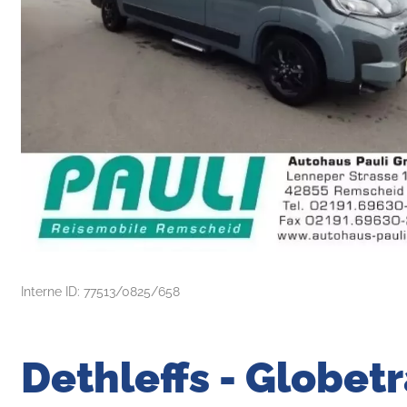
Interne ID: 77513/0825/658
Dethleffs - Globetr