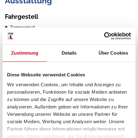
Ausstattung
Fahrgestell
Tempomat
Servolenkung
Regensensor
Zustimmung
Details
Über Cookies
Verkehrszeichenerkennung
Diese Webseite verwendet Cookies
Spurhalteassistent
Wir verwenden Cookies, um Inhalte und Anzeigen zu
Notbremsassistent
personalisieren, Funktionen für soziale Medien anbieten
zu können und die Zugriffe auf unsere Website zu
Fernlichtassistent
analysieren. Außerdem geben wir Informationen zu Ihrer
Rußpartikelfilter
Verwendung unserer Website an unsere Partner für
soziale Medien, Werbung und Analysen weiter. Unsere
ESP
Partner führen diese Informationen möglicherweise mit
weiteren Daten zusammen, die Sie ihnen bereitgestellt