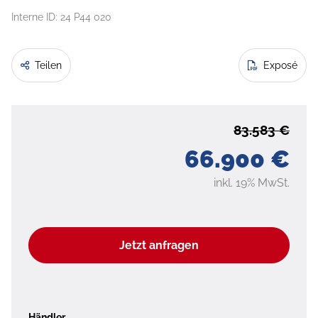
Interne ID: 24 P44 020
Teilen
Exposé
83.583 €
66.900 €
inkl. 19% MwSt.
Jetzt anfragen
Händler