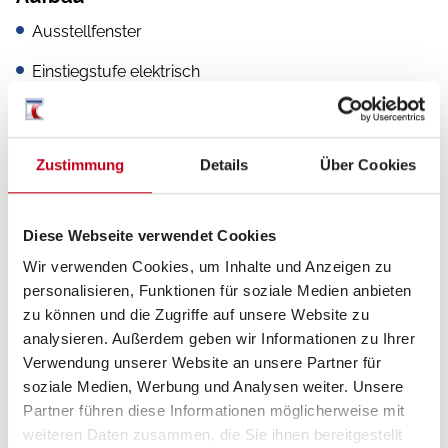
Ausstellfenster
Einstiegstufe elektrisch
Markise
Verdunkelungs- und Fliegenschutzrollos
Zustimmung
Details
Über Cookies
Fahrradträger für 2 Räder
Diese Webseite verwendet Cookies
Wir verwenden Cookies, um Inhalte und Anzeigen zu
personalisieren, Funktionen für soziale Medien anbieten
Inneneinrichtung
zu können und die Zugriffe auf unsere Website zu
Ambiente-Beleuchtung
analysieren. Außerdem geben wir Informationen zu Ihrer
Verwendung unserer Website an unsere Partner für
Fahrerhaus-Verdunklungssystem
soziale Medien, Werbung und Analysen weiter. Unsere
Fahrerhaussitze drehbar
Partner führen diese Informationen möglicherweise mit
weiteren Daten zusammen, die Sie ihnen bereitgestellt