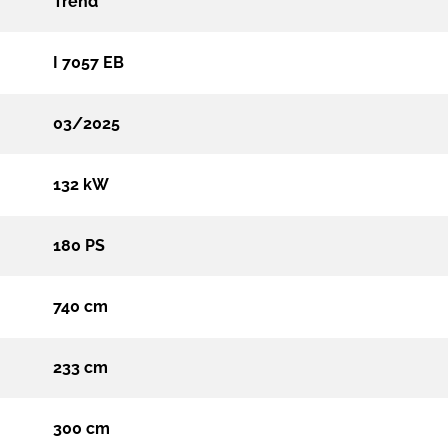
Trend
I 7057 EB
03/2025
132 kW
180 PS
740 cm
233 cm
300 cm