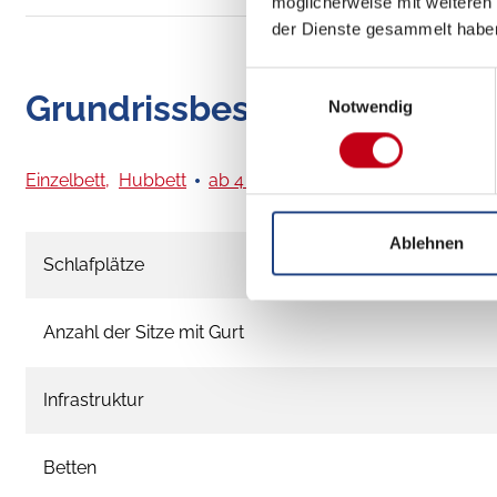
möglicherweise mit weiteren
der Dienste gesammelt habe
Einwilligungsauswahl
Grundrissbeschreibung
Notwendig
Einzelbett,
Hubbett
ab 4 Schlafplätze
Ablehnen
Schlafplätze
Anzahl der Sitze mit Gurt
Infrastruktur
Betten