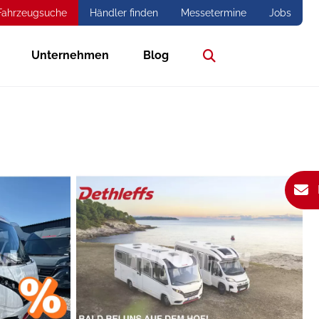
Fahrzeugsuche
Händler finden
Messetermine
Jobs
Unternehmen
Blog
Suche