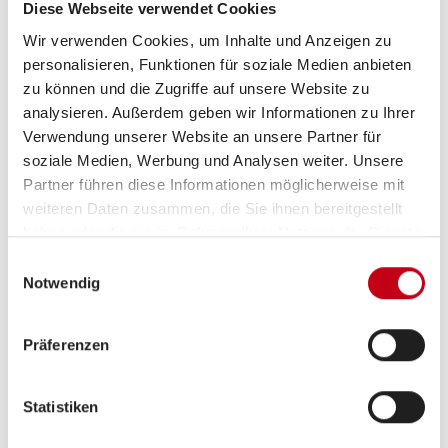
Sitzgruppe
Diese Webseite verwendet Cookies
Wir verwenden Cookies, um Inhalte und Anzeigen zu
personalisieren, Funktionen für soziale Medien anbieten
Infrastruktur
WC
zu können und die Zugriffe auf unsere Website zu
analysieren. Außerdem geben wir Informationen zu Ihrer
Betten
Einzelbett, Hubbett
Verwendung unserer Website an unsere Partner für
soziale Medien, Werbung und Analysen weiter. Unsere
Partner führen diese Informationen möglicherweise mit
weiteren Daten zusammen, die Sie ihnen bereitgestellt
haben oder die sie im Rahmen Ihrer Nutzung der Dienste
Tag
gesammelt haben.
Einwilligungsauswahl
Notwendig
Präferenzen
Statistiken