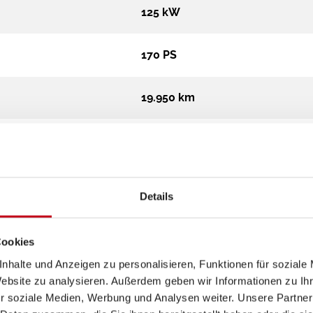
125 kW
170 PS
19.950 km
716 cm
234 cm
Details
295 cm
Cookies
nhalte und Anzeigen zu personalisieren, Funktionen für soziale
Teilintegriert
Website zu analysieren. Außerdem geben wir Informationen zu I
r soziale Medien, Werbung und Analysen weiter. Unsere Partner
4.500 kg