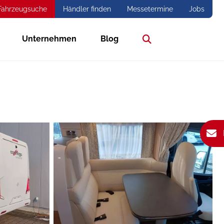
Fahrzeugsuche
Händler finden
Messetermine
Jobs
Unternehmen
Blog
Suche