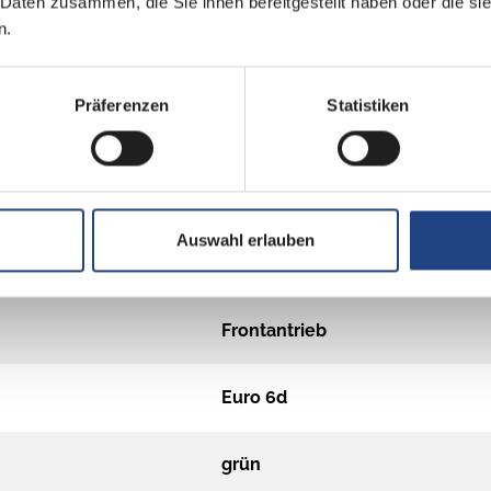
 Daten zusammen, die Sie ihnen bereitgestellt haben oder die s
n.
Diesel
Präferenzen
Statistiken
Automatik
2,0 l CDI
Auswahl erlauben
2
Frontantrieb
Euro 6d
grün