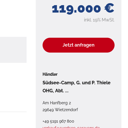
119.000 €
inkl. 19% MwSt.
Jetzt anfragen
Händler
Südsee-Camp, G. und P. Thiele
OHG, Abt. ...
Am Hanfberg 2
29649 Wietzendorf
+49 5191 967 800
verkauf@suedsee-caravans.de