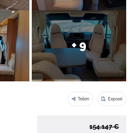
+ 9
Teilen
Exposé
154.147 €