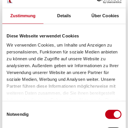
Zentralverriegelung
Zustimmung
Details
Über Cookies
Multifunktionslenkrad
Diese Webseite verwendet Cookies
Wir verwenden Cookies, um Inhalte und Anzeigen zu
Aufbau
personalisieren, Funktionen für soziale Medien anbieten
zu können und die Zugriffe auf unsere Website zu
Markise
analysieren. Außerdem geben wir Informationen zu Ihrer
Heckgarage
Verwendung unserer Website an unsere Partner für
soziale Medien, Werbung und Analysen weiter. Unsere
GFK-Dach
Partner führen diese Informationen möglicherweise mit
weiteren Daten zusammen, die Sie ihnen bereitgestellt
haben oder die sie im Rahmen Ihrer Nutzung der Dienste
gesammelt haben.
Einwilligungsauswahl
Heizung / Klima
Notwendig
Standheizung Fahrerhaus