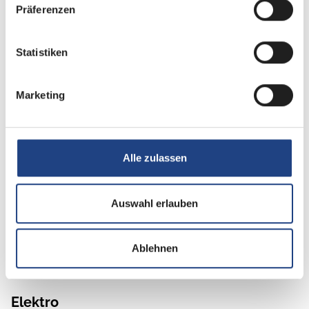
Präferenzen
Klimaanlage
Statistiken
Sanitär
Marketing
Standheizung
Alle zulassen
Multimedia
Auswahl erlauben
TV
SAT-Anlage
Ablehnen
Elektro