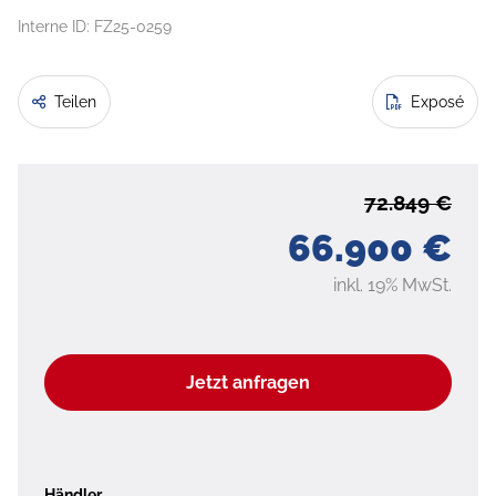
Interne ID: FZ25-0259
Teilen
Exposé
72.849 €
66.900 €
inkl. 19% MwSt.
Jetzt anfragen
Händler